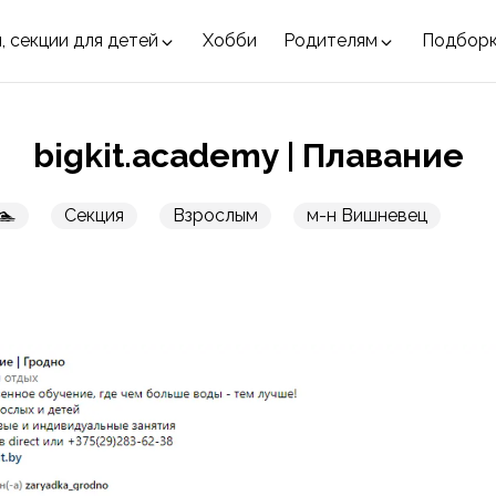
, секции для детей
Хобби
Родителям
Подбор
bigkit.academy | Плавание
🏊
Секция
Взрослым
м-н Вишневец