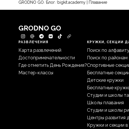
GRODNO GO
/
Блог
/
bigkit.academy | Плавание
GRODNO GO
РАЗВЛЕЧЕНИЯ
КРУЖКИ, СЕКЦИИ Д
Карта развлечений
Поиск по алфавит
Достопримечательности
Поиск по районам
Где отметить День Рождения?
Спортивные секци
Мастер-классы
Бесплатные секци
Детские кружки
Бесплатные кружк
Студии и школы т
Школы плавания
Студии и школы р
Центры развития 
Кружки и секции в