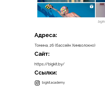
bigk
Адреса:
Томина, 26 (бассейн Химволокно)
Cайт:
https://bigkit.by/
Ссылки:
bigkit.academy