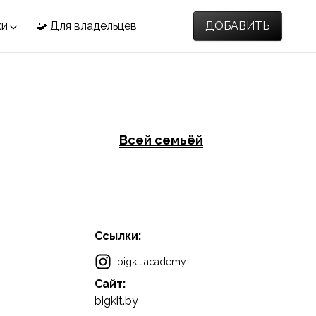
ки
🧩 Для владельцев
ДОБАВИТЬ
Всей семьёй
Ссылки:
bigkit.academy
Сайт:
bigkit.by