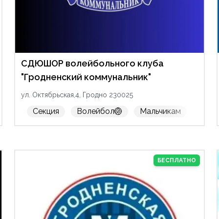
СДЮШОР волейбольного клуба
"Гродненский коммунальник"
ул. Октябрьская,4, Гродно 230025
🏑
Парусный спорт
Секция
Волейбол🏐
Прыжки с шестом
Мальчикам
Метани
Дево
БЕСПЛАТНО