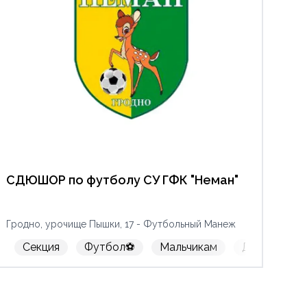
СДЮШОР по футболу СУ ГФК "Неман"
Гродно, урочище Пышки, 17 - Футбольный Манеж
Секция
Футбол⚽
Мальчикам
Девочкам
ая борьба🤼
Дзюдо🥋
Бокс🥊
Таэквондо
