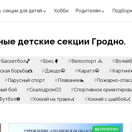
, секции для детей
Хобби
Родителям
Подбор
ные детские секции Гродно.
#
Баскетбол🏀
#
Бокс🥊
#
Велоспорт 🚴
#
Волейб
мская борьба🤼
#
Дзюдо🥋
#
Каратэ🥋
#
Картинг
#
Парусный спорт
#
Плавание🏊
#
Пожарно-спаса
ный бой
#
Скалодром🧗‍♂️
#
Спортивное ориентиров
Футбол⚽
#
Хоккей на траве🏑
#
Хоккей с шайбой🏒
БЕСПЛАТНО