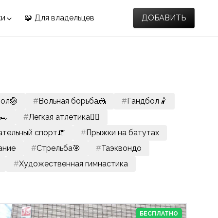
ки
🧩 Для владельцев
ДОБАВИТЬ
ол🏐
#
Вольная борьба🤼
#
Гандбол🤾
️
#
Легкая атлетика🏃‍♀️
тельный спорт🧯
#
Прыжки на батутах
ание
#
Стрельба🎯
#
Таэквондо
#
Художественная гимнастика
БЕСПЛАТНО