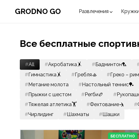
GRODNO GO
Развлечения
Кружки
Все бесплатные спортив
Filter by category
#
All
#
Акробатика🤸
#
Бадминтон🏸
#
Гимнастика🤸
#
Гребля🚣
#
Греко – ри
#
Метание молота
#
Настольный теннис🏓
#
Прыжки с шестом
#
Регби🏉
#
Рукопаш
#
Тяжелая атлетика🏋️
#
Фехтование🤺
#
#
Чирлидинг
#
Шахматы
#
Шашки
БЕСПЛАТНО