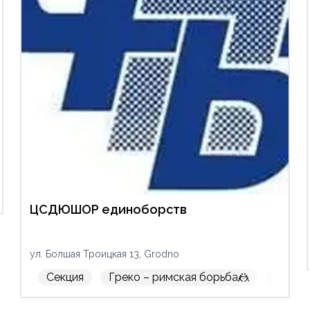
Мальчикам
Девочкам
ЦСДЮШОР единоборств
ул. Болшая Троицкая 13, Grodno
Секция
Греко – римская борьба🤼
Вольн