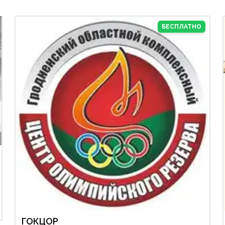
БЕСПЛАТНО
ам
р-н Центр города
Девочкам
🟩Бесплатно
ГОКЦОР