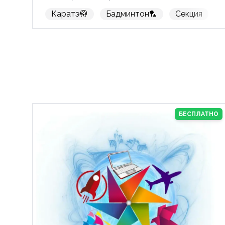
Каратэ🥋
Бадминтон🏸
Секция

БЕСПЛАТНО