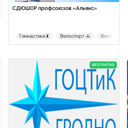
СДЮШОР профсоюзов «Альянс»
Бесплатно
Гимнастика🤸
Велоспорт 🚴
Фехтование
БЕСПЛАТНО