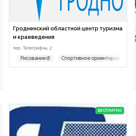
Гродненский областной центр туризма
и краеведения
пер. Телеграфны, 2
Рисование🎨
Спортивное ориентирование
сование🎨
Робототехника
Фотография📷
Пож
БЕСПЛАТНО