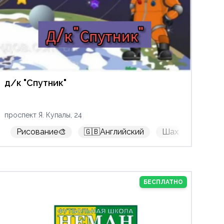
д/к "Спутник"
Скалодром🧗‍♂️
Кружок
Секция
р-н Центр г
проспект Я. Купалы, 24
арно-спасательный спорт🧯
Рисование🎨
🇬🇧Английский
Дизайн
Шахматы
🟩Бесплатно
Н
БЕСПЛАТНО