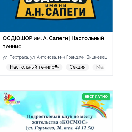
ОСДЮШОР им. А. Сапеги | Настольный
теннис
ул. Пестрака, ул. Антонова, м-н Грандичи, Вишневец
е молота
чкам
Настольный теннис🏓
🟩Бесплатно
Легкая атлетика🏃‍♀️
Секция
🟩Бесплатно
Мальчикам
БЕСПЛАТНО