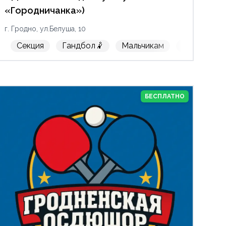
«Городничанка»)
г. Гродно, ул.Белуша, 10
етика🏃‍♀️
Секция
Стрельба🎯
Гандбол🤾
Таэквондо
Мальчикам
Тяжелая атле
Девочкам
БЕСПЛАТНО