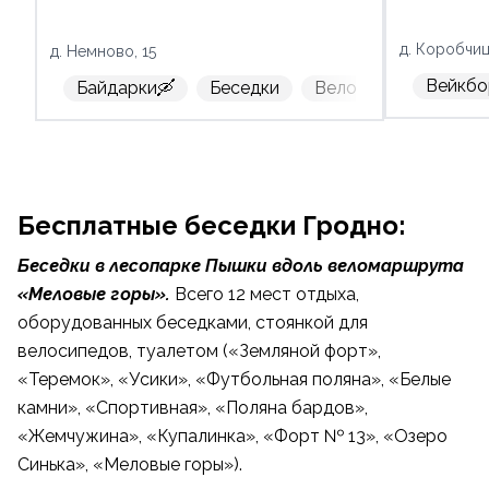
д. Коробчиц
д. Немново, 15
Вейкбо
Байдарки🛶
Беседки
Велосипед
Акти
Бесплатные беседки Гродно:
Беседки в лесопарке Пышки вдоль веломаршрута
«Меловые горы».
Всего 12 мест отдыха,
оборудованных беседками, стоянкой для
велосипедов, туалетом («Земляной форт»,
«Теремок», «Усики», «Футбольная поляна», «Белые
камни», «Спортивная», «Поляна бардов»,
«Жемчужина», «Купалинка», «Форт № 13», «Озеро
Синька», «Меловые горы»).