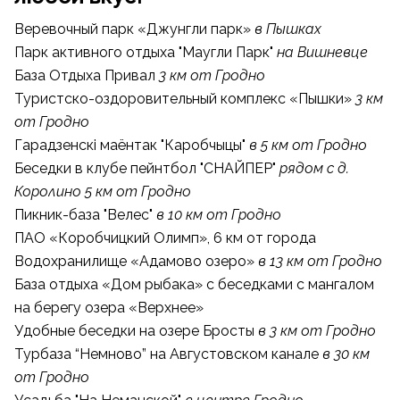
Веревочный парк «Джунгли парк»
в Пышках
Парк активного отдыха "Маугли Парк"
на Вишневце
База Отдыха Привал
3 км от Гродно
Туристско-оздоровительный комплекс «Пышки»
3 км
от Гродно
Гарадзенскі маёнтак "Каробчыцы"
в 5 км от Гродно
Беседки в клубе пейнтбол "СНАЙПЕР"
рядом с д.
Королино 5 км от Гродно
Пикник-база "Велес"
в 10 км от Гродно
ПАО «Коробчицкий Олимп»
, 6 км от города
Водохранилище «Адамово озеро»
в 13 км от Гродно
База отдыха «Дом рыбака»
с беседками с мангалом
на берегу озера «Верхнее»
Удобные беседки
на озере Бросты
в 3 км от Гродно
Турбаза “Немново”
на Августовском канале
в
30 км
от Гродно