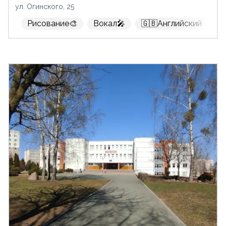
ул. Огинского, 25
Рисование🎨
Вокал🎤
🇬🇧Английский
К