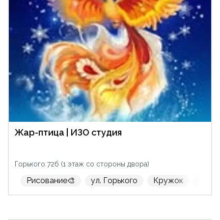
Жар-птица | ИЗО студия
Горького 72б (1 этаж со стороны двора)
Рисование🎨
ул. Горького
Кружок
С де