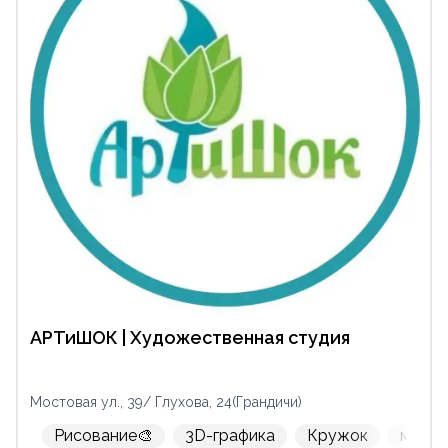
АРТиШОК | Художественная студия
Мостовая ул., 39/ Глухова, 24(Грандичи)
Рисование🎨
3D-графика
Кружок
м-н Г