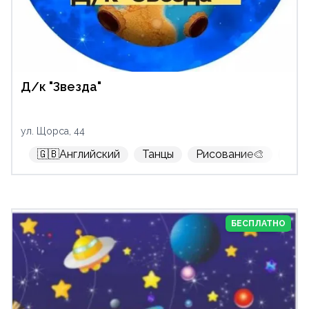
Д/к "Звезда"
ул. Щорса, 44
🇬🇧Английский
Танцы
Рисование🎨
Леп
БЕСПЛАТНО