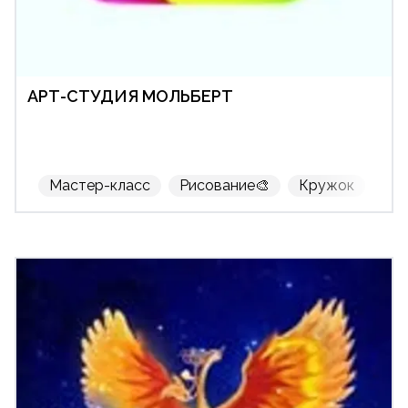
АРТ-СТУДИЯ МОЛЬБЕРТ
Мастер-класс
Рисование🎨
Кружок
Вз