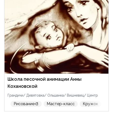
Школа песочной анимации Анны
Кохановской
Грандичи/ Девятовка/ Ольшанка/ Вишневец/ Центр
Рисование🎨
Мастер-класс
Кружок
Вз