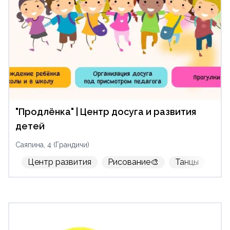
"Продлёнка" | Центр досуга и развития
детей
Саяпина, 4 (Грандичи)
Центр развития
Рисование🎨
Танцы
м-н