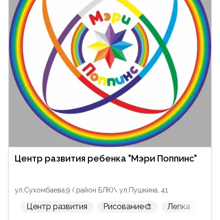
Центр развития ребенка "Мэри Поппинс"
ул.Сухомбаева,9 ( район БЛК)\ ул.Пушкина, 41
Центр развития
Рисование🎨
Лепка
Кр