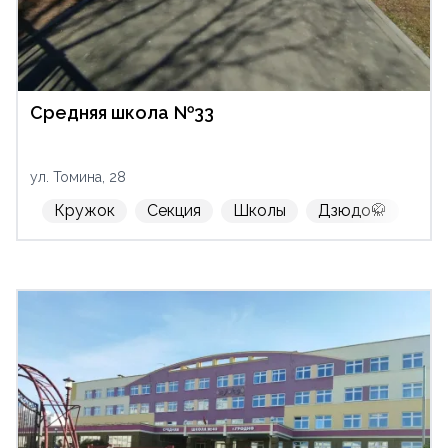
Средняя школа №33
ул. Томина, 28
Кружок
Секция
Школы
Дзюдо🥋
м-н