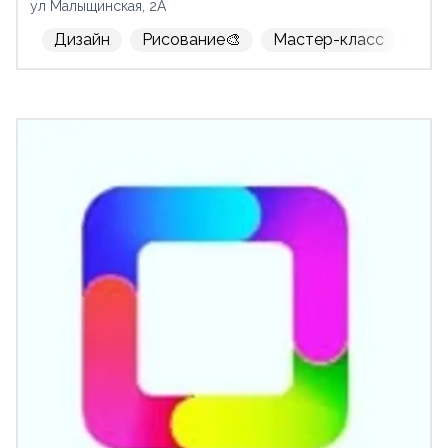
ул Малыщинская, 2А
Дизайн
Рисование🎨
Мастер-класс
м-н