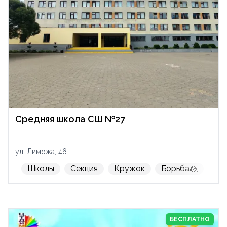
Средняя школа СШ №27
ул. Лиможа, 46
Школы
Секция
Кружок
Борьба🤼
м-
БЕСПЛАТНО