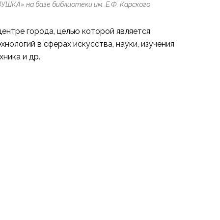
КА» на базе библиотеки им. Е.Ф. Карского
ентре города, целью которой является
нологий в сферах искусства, науки, изучения
ника и др.