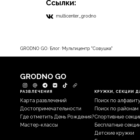
Ссылки:
multicenter_grodno
GRODNO GO
/
Блог
/
Мультицентр "Совушка"
GRODNO GO
РАЗВЛЕЧЕНИЯ
КРУЖКИ, СЕКЦИИ Д
Карта развлечений
Поиск по алфавит
Достопримечательности
Поиск по районам
Где отметить День Рождения?
Спортивные секци
Мастер-классы
Бесплатные секци
Детские кружки