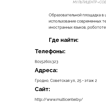
МУЛЬТИЦЕНТР «СОВУШ
Образовательной площадка в ц
использование современных тех
иностранных языков, робототех
Где найти:
Телефоны:
80152601323
Адреса:
Гродно, Советская ул., 25 • этаж 2
Cайт:
http://www.multicenter.by/