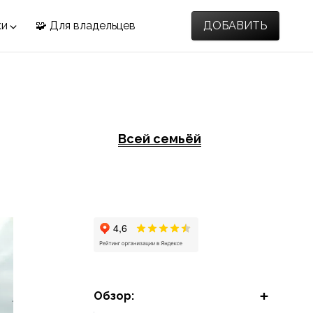
ки
🧩 Для владельцев
ДОБАВИТЬ
Всей семьёй
Обзор: