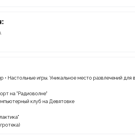
:
.
ир • Настольные игры. Уникальное место развлечений для в
орт на "Радиоволне"
омпьютерный клуб
на Девятовке
лактика"
игротека)