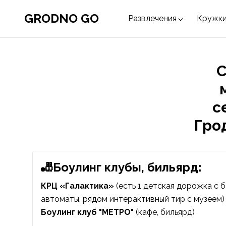
GRODNO GO
Развлечения
Кружки
С
с
Гро
🎳Боулинг клубы, бильярд:
КРЦ «Галактика»
(есть 1 детская дорожка с б
автоматы, рядом интерактивный
тир с музеем
)
Боулинг клуб "МЕТРО"
(кафе, бильярд)