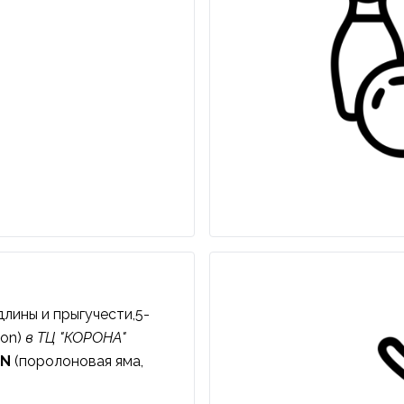
длины и прыгучести,5-
ion)
в ТЦ "КОРОНА"
IN
(поролоновая яма,