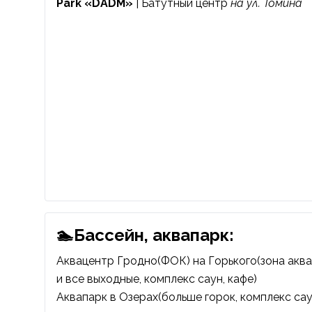
Park «DADM»
| Батутный центр
на ул. Томина
🏊Бассейн, аквапарк:
Аквацентр Гродно
(ФОК) на Горького(зона акв
и все выходные, комплекс саун, кафе)
Аквапарк в Озерах(больше горок, комплекс сау