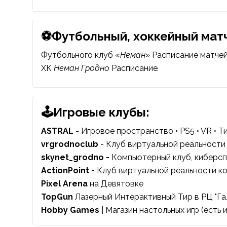
⚽Футбольный, хоккейный матч
Футбольного клуб «
Неман
»
Расписание
матчей
ХК
Неман Гродно
Расписание
.
🕹️Игровые клубы:
ASTRAL
- Игровое пространство • PS5 • VR • Т
vrgrodnoclub
- Клуб виртуальной реальности
skynet_grodno -
Компьютерный клуб, киберсп
ActionPoint -
Клуб виртуальной реальности к
Pixel Arena
на Девятовке
TopGun
Лазерный Интерактивный Тир в РЦ "Га
Hobby Games
| Магазин настольных игр (есть 