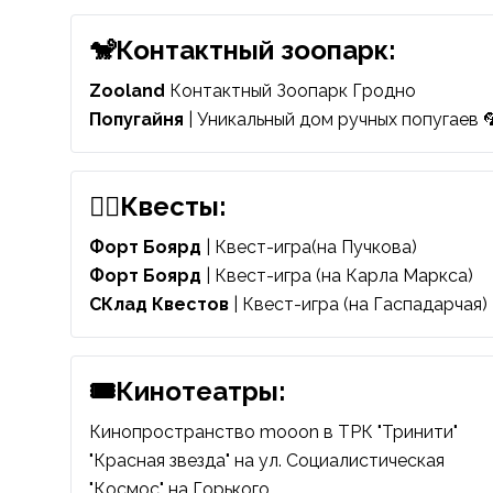
🐒Контактный зоопарк:
Zooland
Контактный Зоопарк Гродно
Попугайня
| Уникальный дом ручных попугаев 🦜
🕵️‍♂️Квесты:
Форт Боярд
| Квест-игра(на Пучкова)
Форт Боярд
| Квест-игра (на Карла Маркса)
СКлад Квестов
| Квест-игра (на Гаспадарчая)
🎟️Кинотеатры:
Кинопространство mooon
в ТРК "Тринити"
"Красная звезда"
на ул. Социалистическая
"Космос"
на Горького