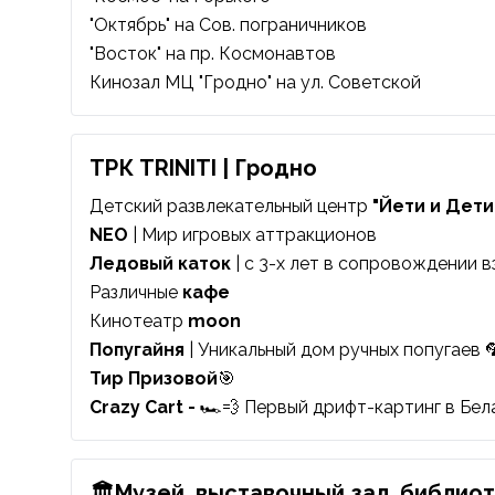
"Октябрь"
на Сов. пограничников
"Восток"
на пр. Космонавтов
Кинозал МЦ "Гродно"
на ул. Советской
ТРК TRINITI | Гродно
Детский развлекательный центр
"Йети и Дети
NEO
| Мир игровых аттракционов
Ледовый каток
| с 3-х лет в сопровождении в
Различные
кафе
Кинотеатр
moon
Попугайня
| Уникальный дом ручных попугаев 🦜
Тир Призовой
🎯
Crazy Cart
-
🏎️💨 Первый дрифт-картинг в Бела
🏛Музей, выставочный зал, библио