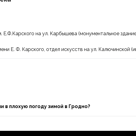
. Е.Ф.Карского
на ул. Карбышева (монументальное здани
ни Е. Ф. Карского, отдел искусств
на ул. Калючинской (
и
ми в плохую погоду зимой в Гродно?