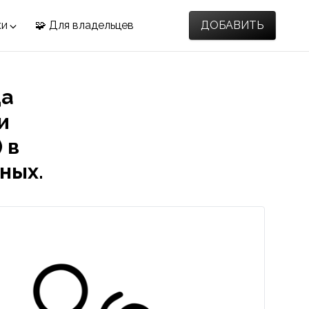
ки
🧩 Для владельцев
ДОБАВИТЬ
да
и
 в
ных.