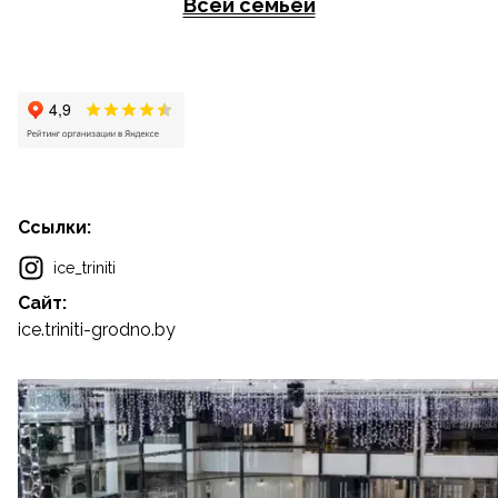
Всей семьёй
Ссылки:
ice_triniti
Сайт:
ice.triniti-grodno.by