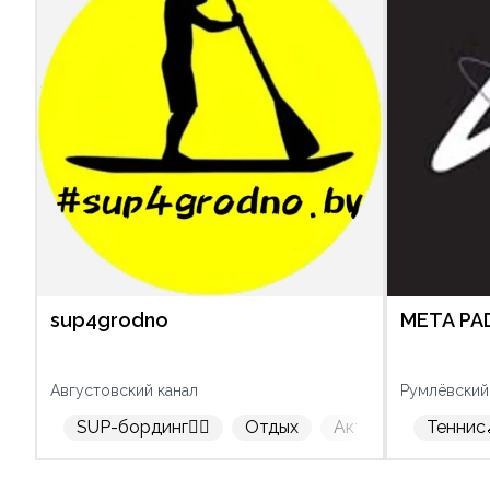
sup4grodno
META PAD
Августовский канал
Румлёвский
SUP-бординг🏄‍♂️
Отдых
Активный отдых
Теннис