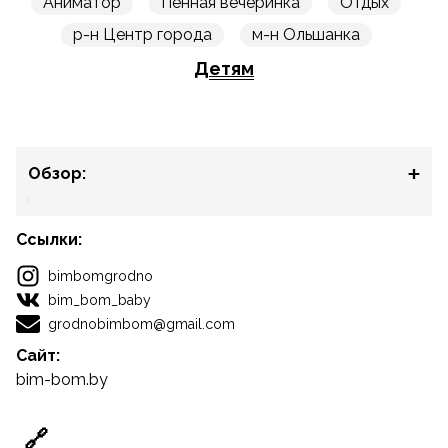
Аниматор
Пенная вечеринка
Отдых
р-н Центр города
м-н Ольшанка
Детям
Обзор:
Ссылки:
bimbomgrodno
bim_bom_baby
grodnobimbom@gmail.com
Сайт:
bim-bom.by
🔗