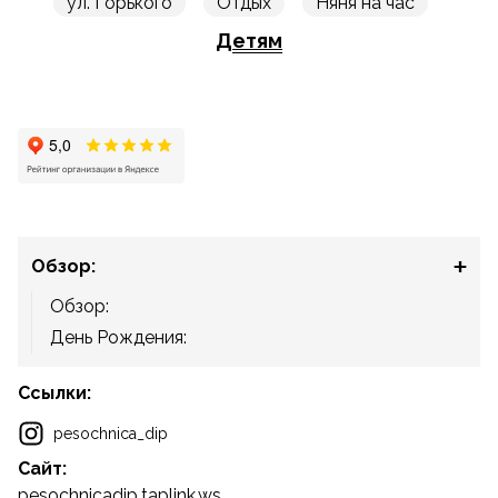
ул. Горького
Отдых
Няня на час
Детям
Обзор:
Обзор:
День Рождения:
Ссылки:
pesochnica_dip
Сайт:
pesochnicadip.taplink.ws