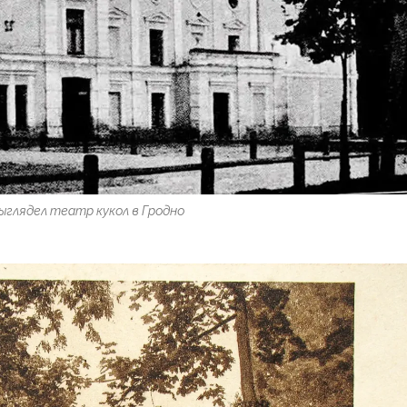
ыглядел театр кукол в Гродно