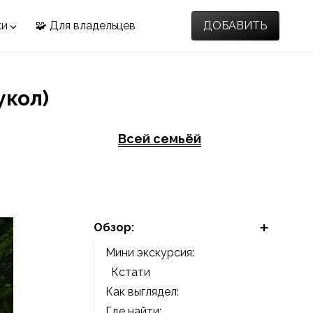
ки
🧩 Для владельцев
ДОБАВИТЬ
укол)
Всей семьёй
Обзор:
Мини экскурсия:
Кстати
Как выглядел:
Где найти: