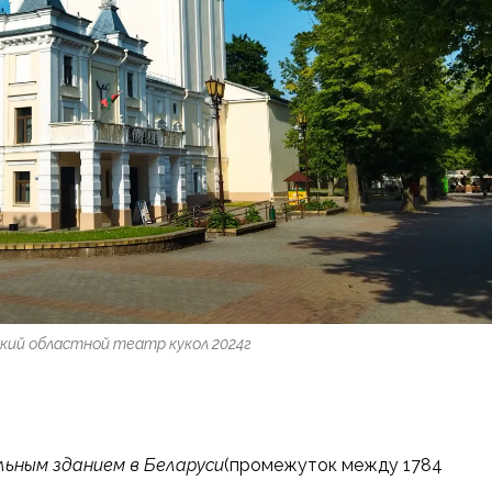
кий областной театр кукол 2024г
ным зданием в Беларуси
(промежуток между 1784