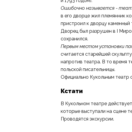
и 1793 годом).
Ошибочно называется - театр
в его дворце жил племянник ко
пристроил к дворцу каменный 
Дворец был разрушен в I Миров
сохранился.
Первым местом установки па
считается старейшей скульпту
напротив театра. В то время т
польской писательницы.
Официально Кукольным театр с
Кстати
В Кукольном театре действует 
которые выступали на сцене т
Проводятся экскурсии.