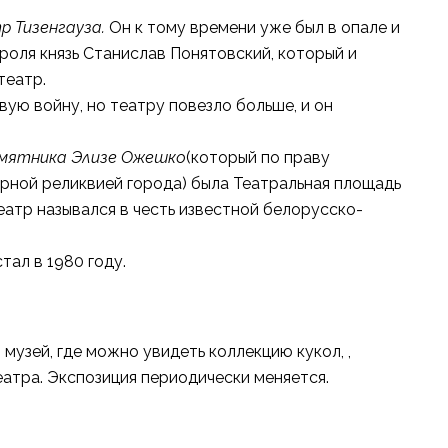
 Тизенгауза.
Он к тому времени уже был в опале и
роля князь Станислав Понятовский, который и
театр.
ую войну, но театру повезло больше, и он
мятника Элизе Ожешко
(который по праву
рной реликвией города) была Театральная площадь
еатр назывался в честь известной белорусско-
тал в 1980 году.
музей, где можно увидеть коллекцию кукол, ,
еатра. Экспозиция периодически меняется.