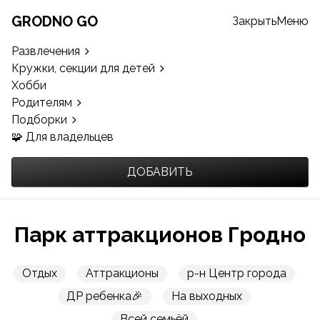
GRODNO GO
Закрыть
Меню
Развлечения
Кружки, секции для детей
Хобби
Родителям
Подборки
🧩 Для владельцев
ДОБАВИТЬ
Парк аттракционов Гродно
Отдых
Аттракционы
р-н Центр города
ДР ребенка🎉
На выходных
Всей семьёй