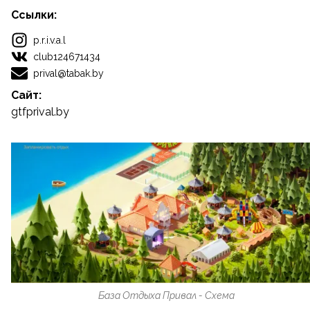
Ссылки:
p.r.i.v.a.l
club124671434
prival@tabak.by
Сайт:
gtfprival.by
База Отдыха Привал - Схема