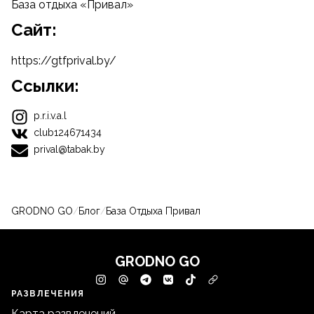
База отдыха «Привал»
Cайт:
https://gtfprival.by/
Ссылки:
p.r.i.v.a.l
club124671434
prival@tabak.by
GRODNO GO
/
Блог
/
База Отдыха Привал
GRODNO GO
РАЗВЛЕЧЕНИЯ
Карта развлечений