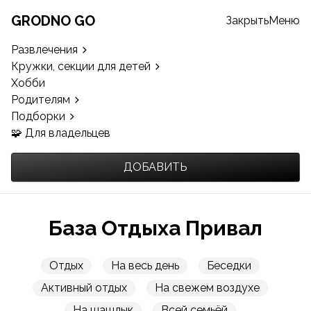
GRODNO GO
Закрыть
Меню
Развлечения
Кружки, секции для детей
Хобби
Родителям
Подборки
🧩 Для владельцев
ДОБАВИТЬ
База Отдыха Привал
Отдых
На весь день
Беседки
Активный отдых
На свежем воздухе
На шашлык
Всей семьёй