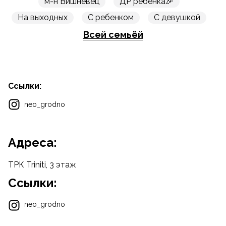
м-н Вишневец
ДР ребенка🎉
На выходных
С ребенком
С девушкой
Всей семьёй
Ссылки:
neo_grodno
Адреса:
ТРК Triniti, 3 этаж
Ссылки:
neo_grodno