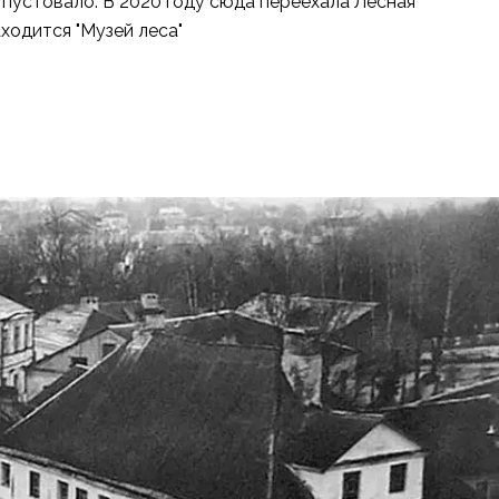
пустовало. В 2020 году сюда переехала Лесная
ходится "Музей леса"