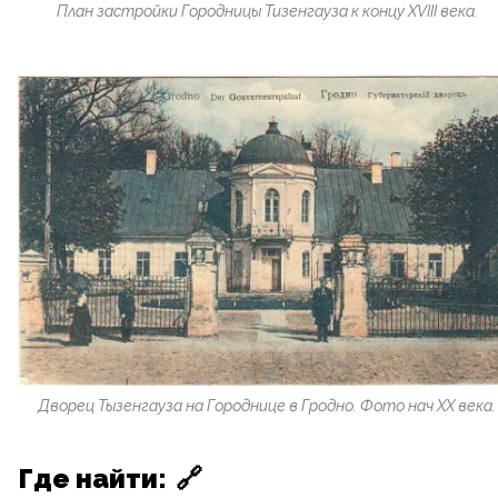
План застройки Городницы Тизенгауза к концу XVIII века.
Дворец Тызенгауза на Городнице в Гродно. Фото нач ХХ века.
Где найти:
🔗