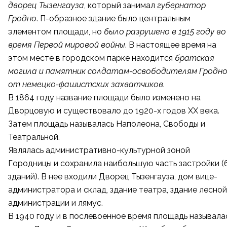
дворец Тызенгауза
, который занимал
губернатор
Гродно
. П-образное здание было центральным
элементом площади, но
было разрушено в 1915 году во
время Первой мировой войны
. В настоящее время на
этом месте в городском парке находится
братская
могила и памятник солдатам-освободителям Гродн
от немецко-фашистских захватчиков
.
В 1864 году название площади было изменено на
Дворцовую и существовало до 1920-х годов XX века.
Затем площадь называлась Наполеона, Свободы и
Театральной.
Являлась административно-культурной зоной
Городницы и сохранила наибольшую часть застройки (
зданий). В нее входили Дворец Тызенгауза, дом вице-
администратора и склад, здание театра, здание лесной
администрации и лямус.
В 1940 году и в послевоенное время площадь называла