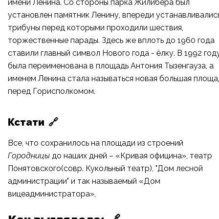
имени Ленина. Со стороны
парка Жилибера
был
установлен памятник Ленину, впереди устанавливалис
трибуны перед которыми проходили шествия,
торжественные парады. Здесь же вплоть до 1960 года
ставили главный символ Нового года - ёлку. В 1992 год
была переименована в площадь Антония Тызенгауза, а
именем Ленина стала называться
новая большая площа
перед Горисполкомом.
Кстати
🔗
Все, что сохранилось на площади из строений
Городницы
до наших дней –
«Кривая официна»
,
театр
Понятовского(совр. Кукольный театр)
,
"Дом лесной
администрации"
и так называемый
«Дом
вицеадминистратора»
,