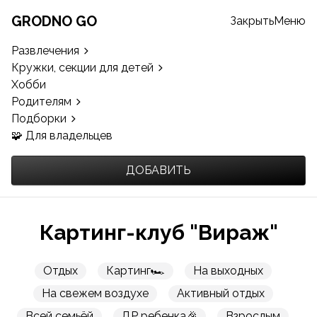
GRODNO GO
Закрыть
Меню
Развлечения
Кружки, секции для детей
Хобби
Родителям
Подборки
🧩 Для владельцев
ДОБАВИТЬ
Картинг-клуб "Вираж"
Отдых
Картинг🏎️
На выходных
На свежем воздухе
Активный отдых
Всей семьёй
ДР ребенка🎉
Взрослым