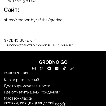
ТРК Triniti, 3 этаж
Cайт:
https://mooon.by/afisha/grodno
GRODNO GO
/
Блог
/
Кинопространство mooon в ТРК "Тринити"
GRODNO GO
РАЗВЛЕЧЕНИЯ
Карта развлечений
Достопримечательности
Где отметить День Рождения?
Мастер-классы
КРУЖКИ, СЕКЦИИ ДЛЯ ДЕТЕЙ
Хобби