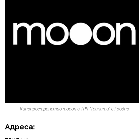
Кинопространство mooon в ТРК "Тринити" в Гродно
Адреса: