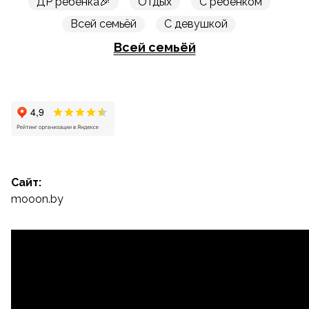
ДР ребенка🎉
Отдых
С ребенком
Всей семьёй
С девушкой
Всей семьёй
Сайт:
mooon.by