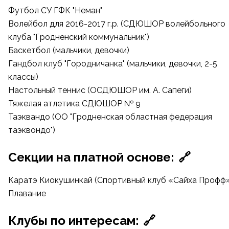
Футбол СУ ГФК "Неман"
Волейбол для 2016-2017 г.р. (
СДЮШОР волейбольного
клуба "Гродненский коммунальник"
)
Баскетбол
(мальчики, девочки)
Гандбол
клуб "Городничанка"
(мальчики, девочки, 2-5
классы)
Настольный теннис (
ОСДЮШОР им. А. Сапеги
)
Тяжелая атлетика
СДЮШОР № 9
Таэквандо (ОО "Гродненская областная федерация
таэквондо")
Секции на платной основе:
🔗
Каратэ Киокушинкай (
Спортивный клуб «Сайха Профф
Плавание
Клубы по интересам:
🔗