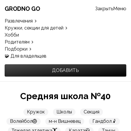
GRODNO GO
Закрыть
Меню
Развлечения
Кружки, секции для детей
Хобби
Родителям
Подборки
🧩 Для владельцев
ДОБАВИТЬ
Средняя школа №40
Кружок
Школы
Секция
Волейбол🏐
м-н Вишневец
Гандбол🤾
Тяжелая атлетика🏋️
Каратэ🥋
Танцы