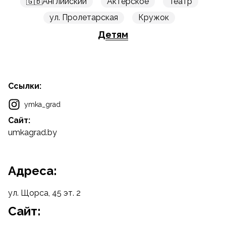
🇬🇧Английский
Актерское
Театр
ул. Пролетарская
Кружок
Детям
Ссылки:
ymka_grad
Сайт:
umkagrad.by
Адреса:
ул. Щорса, 45 эт. 2
Cайт: