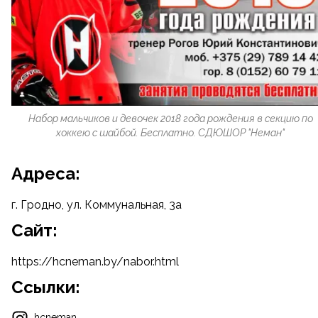
Набор мальчиков и девочек 2018 года рождения в секцию по
хоккею с шайбой. Бесплатно. СДЮШОР "Неман"
Адреса:
г. Гродно, ул. Коммунальная, 3а
Cайт:
https://hcneman.by/nabor.html
Ссылки:
hcneman