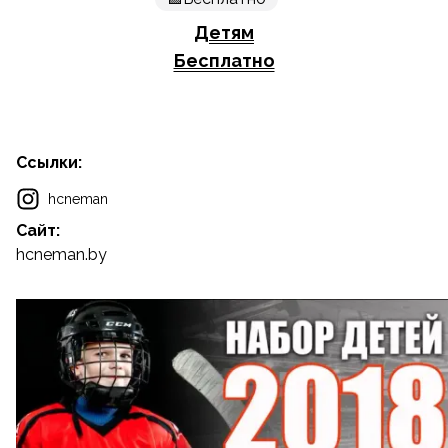
Детям
Бесплатно
Ссылки:
hcneman
Сайт:
hcneman.by