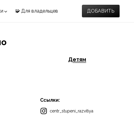
ки
🧩 Для владельцев
ДОБАВИТЬ
но
Детям
Ссылки:
centr_stupeni_razvitiya