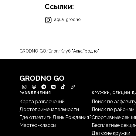
Ссылки:
aqua_grodno
GRODNO GO
/
Блог
/
Клуб "АкваГродно"
GRODNO GO
РАЗВЛЕЧЕНИЯ
КРУЖКИ, СЕКЦИИ Д
Карта развлечений
Поиск по алфавит
Достопримечательности
Поиск по районам
Где отметить День Рождения?
Спортивные секци
Мастер-классы
Бесплатные секци
Детские кружки