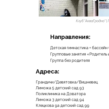
Клуб "АкваГродно" |
Направления:
Детская гимнастика + бассейн 
Групповые занятия «Родитель
Группа без родителя
Адреса:
Грандичи/Девятовка/Вишневец
Лиможа 5 детский сад 93
Поликлиника на Доватора
Лиможа 3 детский сад 94
Клецкова 9а детский сад 99