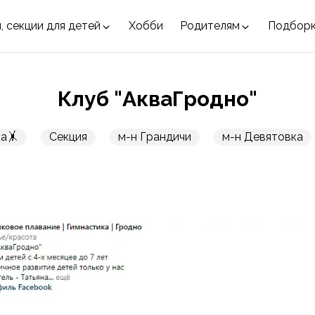
, секции для детей
Хобби
Родителям
Подбор
Клуб "АкваГродно"
а🤸
Секция
м-н Грандичи
м-н Девятовка