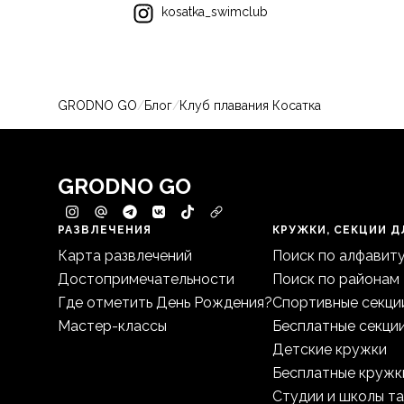
kosatka_swimclub
GRODNO GO
/
Блог
/
Клуб плавания Косатка
GRODNO GO
РАЗВЛЕЧЕНИЯ
КРУЖКИ, СЕКЦИИ Д
Карта развлечений
Поиск по алфавит
Достопримечательности
Поиск по районам
Где отметить День Рождения?
Спортивные секци
Мастер-классы
Бесплатные секци
Детские кружки
Бесплатные кружк
Студии и школы т