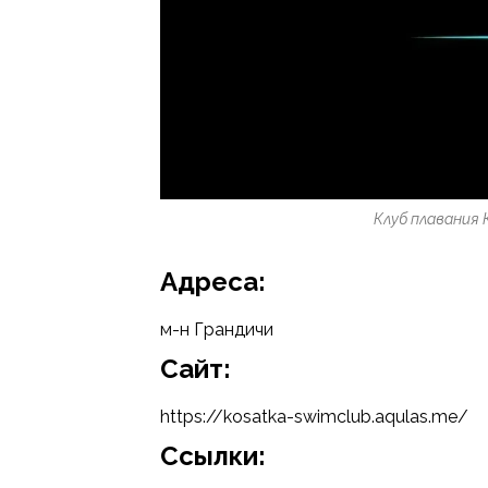
Клуб плавания
Адреса:
м-н Грандичи
Cайт:
https://kosatka-swimclub.aqulas.me/
Ссылки: