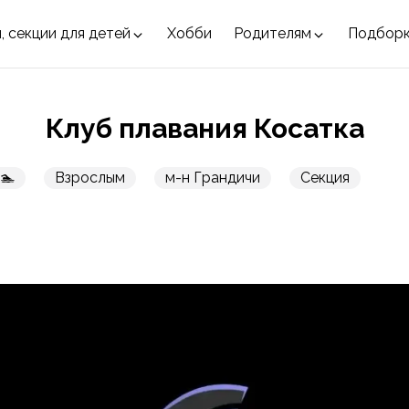
, секции для детей
Хобби
Родителям
Подбор
Клуб плавания Косатка
🏊
Взрослым
м-н Грандичи
Секция