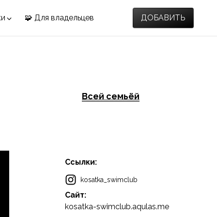
ки
🧩 Для владельцев
ДОБАВИТЬ
Всей семьёй
Ссылки:
kosatka_swimclub
Сайт:
kosatka-swimclub.aqulas.me