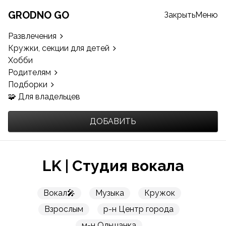
GRODNO GO
Закрыть
Меню
Развлечения
Кружки, секции для детей
Хобби
Родителям
Подборки
🧩 Для владельцев
ДОБАВИТЬ
LK | Студия вокала
Вокал🎤
Музыка
Кружок
Взрослым
р-н Центр города
м-н Ольшанка