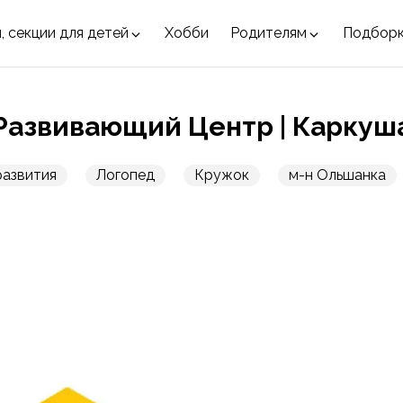
, секции для детей
Хобби
Родителям
Подбор
Развивающий Центр | Каркуш
развития
Логопед
Кружок
м-н Ольшанка