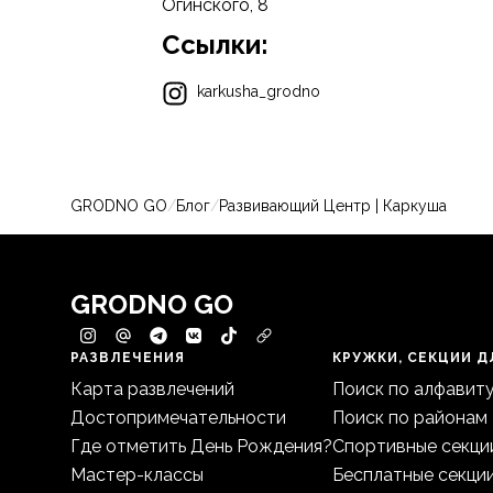
Огинского, 8
Ссылки:
karkusha_grodno
GRODNO GO
/
Блог
/
Развивающий Центр | Каркуша
GRODNO GO
РАЗВЛЕЧЕНИЯ
КРУЖКИ, СЕКЦИИ Д
Карта развлечений
Поиск по алфавит
Достопримечательности
Поиск по районам
Где отметить День Рождения?
Спортивные секци
Мастер-классы
Бесплатные секци