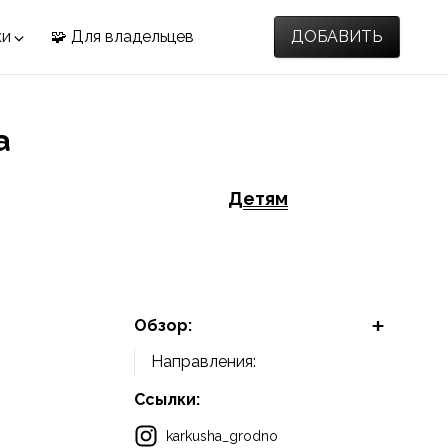
ки
🧩 Для владельцев
ДОБАВИТЬ
а
Детям
Обзор:
Направления:
Ссылки:
karkusha_grodno