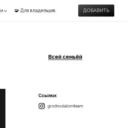
ки
🧩 Для владельцев
ДОБАВИТЬ
Всей семьёй
Ссылки:
grodnoslalomteam