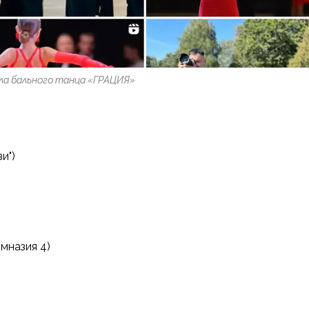
ла бального танца «ГРАЦИЯ»
и")
имназия 4)