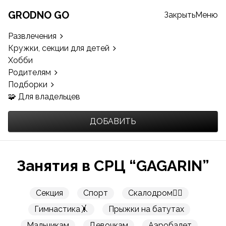
GRODNO GO
Закрыть
Меню
Развлечения
Кружки, секции для детей
Хобби
Родителям
Подборки
🧩 Для владельцев
ДОБАВИТЬ
Занятия в СРЦ “GAGARIN”
Секция
Спорт
Скалодром🧗‍♂️
Гимнастика🤸
Прыжки на батутах
Мальчикам
Девочкам
Аэробалет