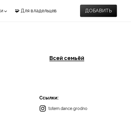
ки
🧩 Для владельцев
ДОБАВИТЬ
я
Всей семьёй
Ссылки:
totem.dance.grodno